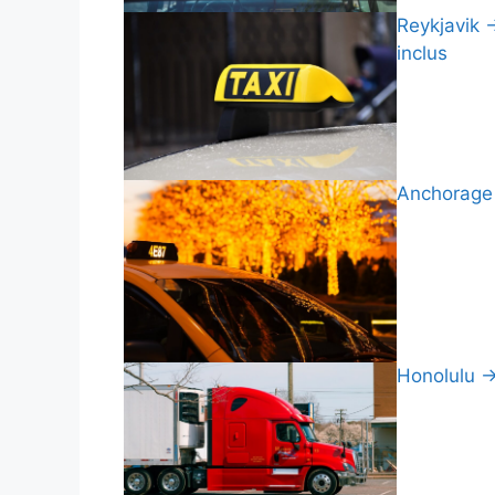
Reykjavik →
inclus
Anchorage 
Honolulu → 