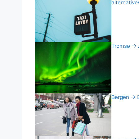
alternative
Tromsø → A
Bergen → Br