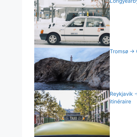
Longyearby
Tromsø → Ce
Reykjavik →
itinéraire