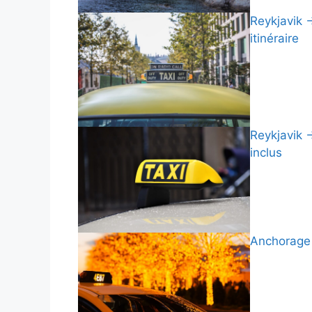
Reykjavik →
itinéraire
Reykjavik →
inclus
Anchorage 