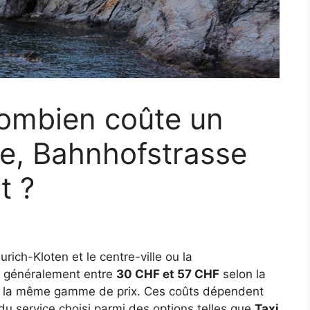
combien coûte un
tre, Bahnhofstrasse
t ?
urich-Kloten et le centre-ville ou la
nt généralement entre
30 CHF et 57 CHF
selon la
ans la même gamme de prix. Ces coûts dépendent
du service choisi parmi des options telles que
Taxi