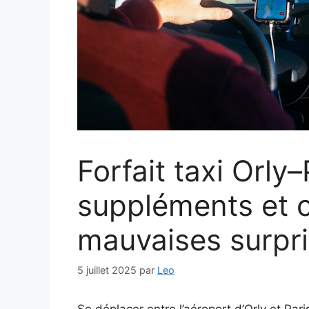
Forfait taxi Orly–P
suppléments et 
mauvaises surpr
5 juillet 2025
par
Leo
Se déplacer entre l’aéroport d’Orly et Paris