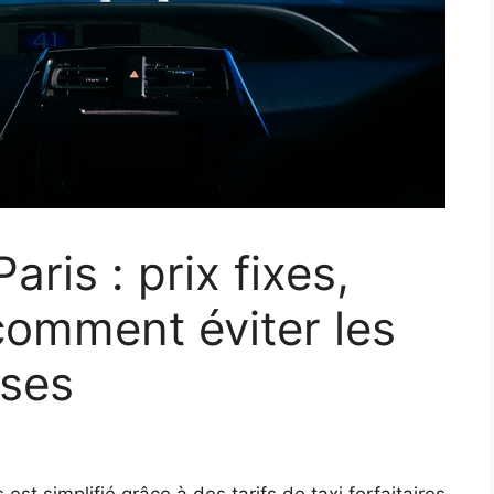
aris : prix fixes,
comment éviter les
ises
 est simplifié grâce à des tarifs de taxi forfaitaires