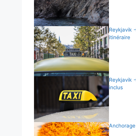
Reykjavik →
itinéraire
Reykjavik →
inclus
Anchorage 