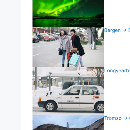
Bergen → Br
Longyearby
Tromsø → Ce