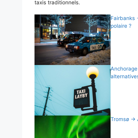
taxis traditionnels.
Fairbanks 
polaire ?
Anchorage →
alternative
Tromsø → A