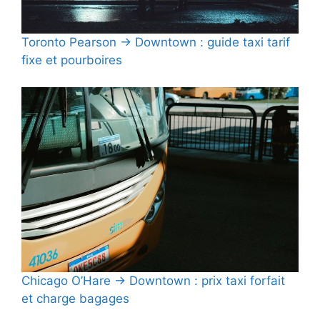
Toronto Pearson → Downtown : guide taxi tarif
fixe et pourboires
Chicago O’Hare → Downtown : prix taxi forfait
et charge bagages