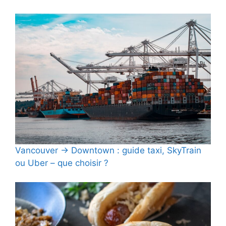
Vancouver → Downtown : guide taxi, SkyTrain
ou Uber – que choisir ?