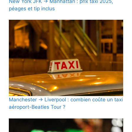
New York JFK → Manhattan : prix taxi 2025,
péages et tip inclus
Manchester → Liverpool : combien coûte un taxi
aéroport-Beatles Tour ?