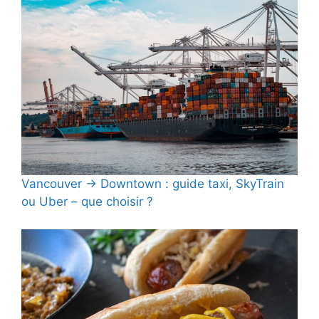
Vancouver → Downtown : guide taxi, SkyTrain
ou Uber – que choisir ?