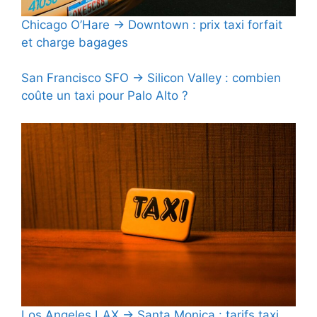
Chicago O’Hare → Downtown : prix taxi forfait
et charge bagages
San Francisco SFO → Silicon Valley : combien
coûte un taxi pour Palo Alto ?
Los Angeles LAX → Santa Monica : tarifs taxi,