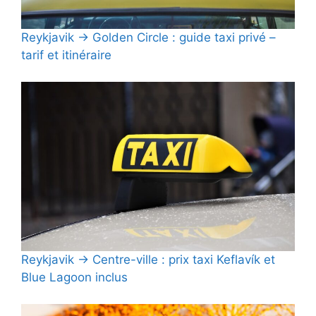
Reykjavik → Golden Circle : guide taxi privé –
tarif et itinéraire
Reykjavik → Centre-ville : prix taxi Keflavík et
Blue Lagoon inclus