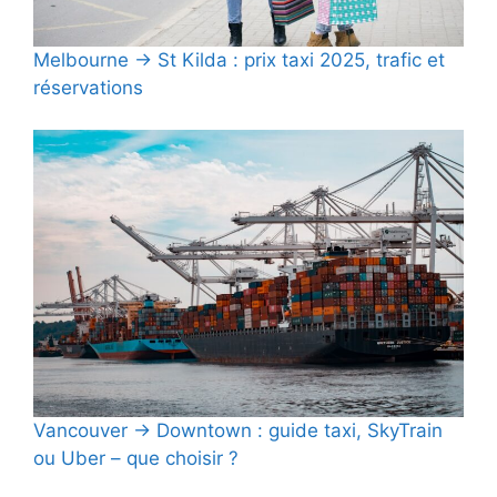
Melbourne → St Kilda : prix taxi 2025, trafic et
réservations
Vancouver → Downtown : guide taxi, SkyTrain
ou Uber – que choisir ?