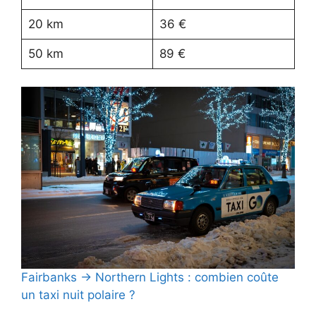
20 km
36 €
50 km
89 €
Fairbanks → Northern Lights : combien coûte
un taxi nuit polaire ?