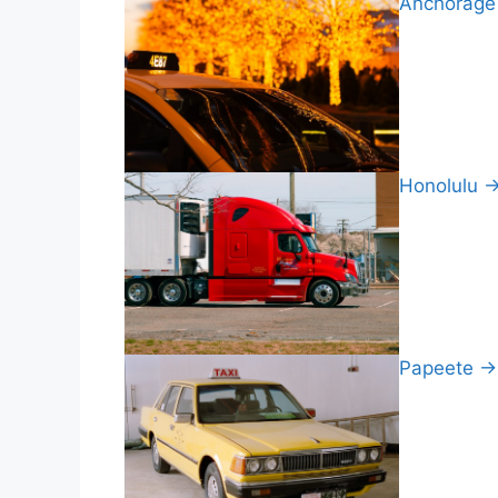
Anchorage 
Honolulu → 
Papeete → P