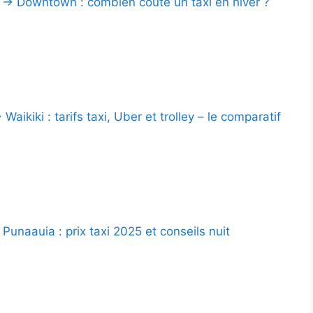
→ Downtown : combien coûte un taxi en hiver ?
Waikiki : tarifs taxi, Uber et trolley – le comparatif
unaauia : prix taxi 2025 et conseils nuit