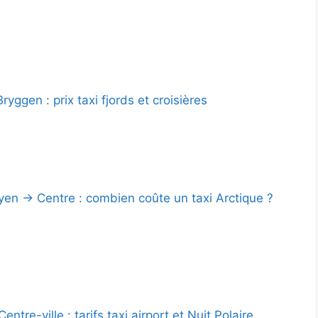
yggen : prix taxi fjords et croisières
en → Centre : combien coûte un taxi Arctique ?
ntre-ville : tarifs taxi airport et Nuit Polaire