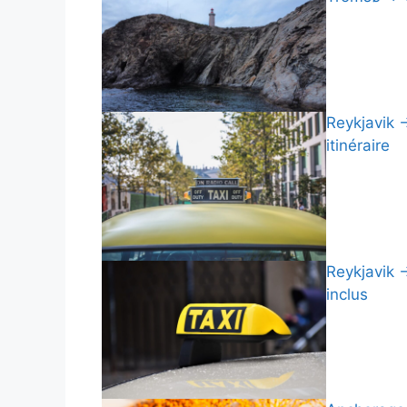
Reykjavik →
itinéraire
Reykjavik →
inclus