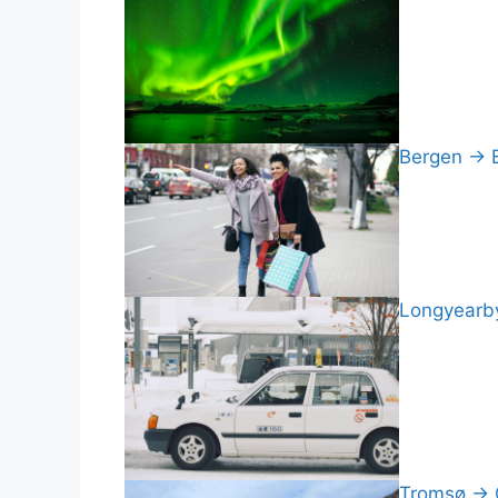
Bergen → Br
Longyearby
Tromsø → Ce