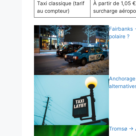
Taxi classique (tarif
À partir de 1,05 
au compteur)
surcharge aéropo
Fairbanks 
polaire ?
Anchorage →
alternative
Tromsø → A