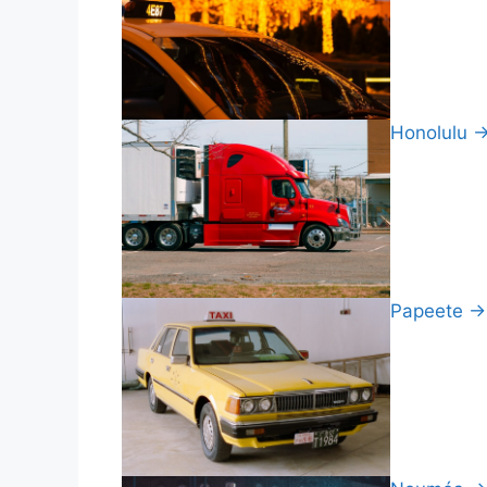
Honolulu → 
Papeete → P