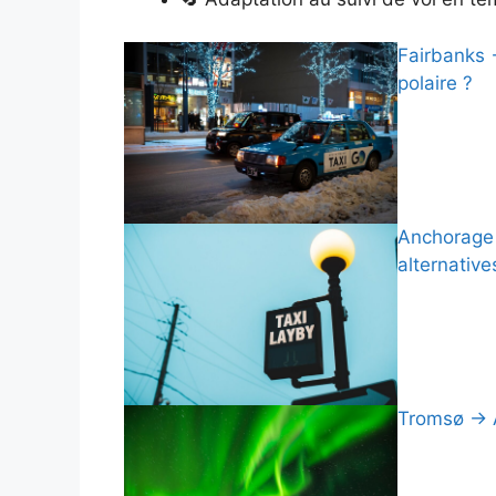
Fairbanks 
polaire ?
Anchorage →
alternative
Tromsø → A