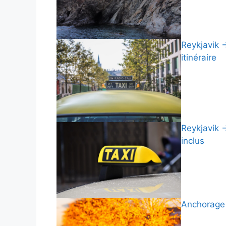
Reykjavik →
itinéraire
Reykjavik →
inclus
Anchorage 