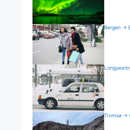
Bergen → Br
Longyearby
Tromsø → Ce