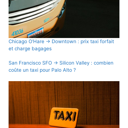
Chicago O’Hare → Downtown : prix taxi forfait
et charge bagages
San Francisco SFO → Silicon Valley : combien
coûte un taxi pour Palo Alto ?