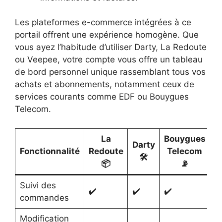
Les plateformes e-commerce intégrées à ce
portail offrent une expérience homogène. Que
vous ayez l’habitude d’utiliser Darty, La Redoute
ou Veepee, votre compte vous offre un tableau
de bord personnel unique rassemblant tous vos
achats et abonnements, notamment ceux de
services courants comme EDF ou Bouygues
Telecom.
La
Bouygues
Darty
Fonctionnalité
Redoute
Telecom
🛠️
📦
📡
Suivi des
✔
✔️
✔️
✔️
commandes
(
Modification