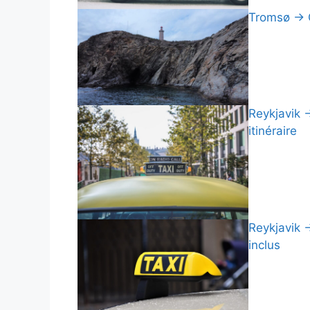
Tromsø → Ce
Reykjavik →
itinéraire
Reykjavik →
inclus