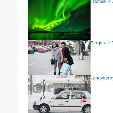
Tromsø → A
Bergen → Br
Longyearby