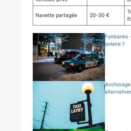
T
Navette partagée
20-30 €
f
Fairbanks 
polaire ?
Anchorage →
alternative