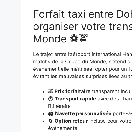
Forfait taxi entre D
organiser votre tran
Monde ⚽🚖
Le trajet entre l’aéroport international Ha
matchs de la Coupe du Monde, s’étend sur
événementielle maîtrisée, opter pour un forfa
évitant les mauvaises surprises liées au t
🚕
Prix forfaitaire
transparent inclu
⏱️
Transport rapide
avec des chauf
l’itinéraire
🏟️
Navette personnalisée
porte-à-
🔄
Option retour
incluse pour votre
événements