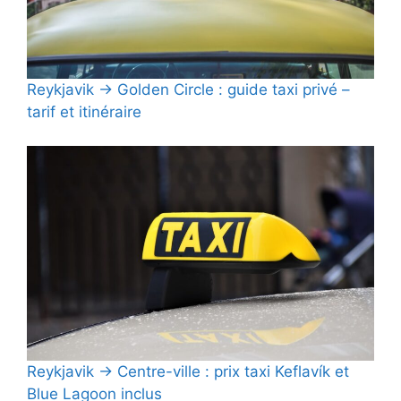
Reykjavik → Golden Circle : guide taxi privé –
tarif et itinéraire
Reykjavik → Centre-ville : prix taxi Keflavík et
Blue Lagoon inclus