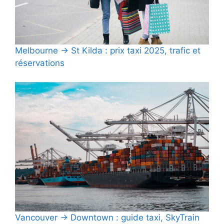
Melbourne → St Kilda : prix taxi 2025, trafic et
réservations
Vancouver → Downtown : guide taxi, SkyTrain